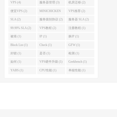
(7)
VPS (4)
服务器管理 (3)
机房迁移 (2)
便宜VPS (2)
MINICHICKEN
VPS推荐 (2)
(2)
SLA (2)
服务级别协议 (2)
服务器 SLA (2)
99.99% SLA (2)
VPS教程 (2)
注册教程 (1)
被墙 (1)
IP (1)
换IP (1)
Block List (1)
Check (1)
GFW (1)
封锁 (1)
是否 (1)
检测 (1)
如何 (1)
VPS硬件升级 (1)
Geekbench (1)
YABS (1)
CPU性能 (1)
单核性能 (1)