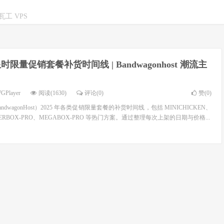
工 VPS
时限量促销套餐补货时间线 | Bandwagonhost 潮流主
GPlayer
阅读(1630)
评论(0)
赞(
0
)
wagonHost）2025 年各类促销限量套餐的补货时间线，包括 MINICHICKEN、
、BIGGERBOX-PRO、MEGABOX-PRO 等热门方案。通过整理每次上架的日期与价格...